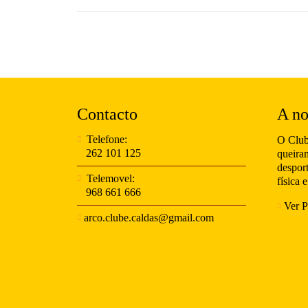
Contacto
A no
Telefone:
O Club
262 101 125
queira
despor
Telemovel:
física e
968 661 666
Ver P
arco.clube.caldas@gmail.com