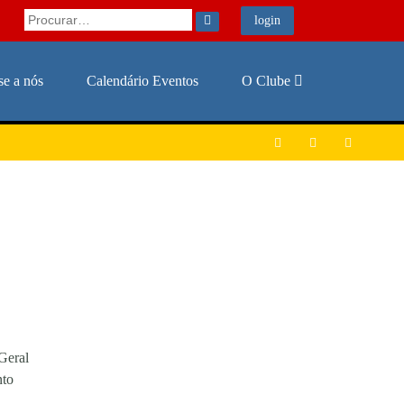

login
se a nós
Calendário Eventos
O Clube




Geral
nto