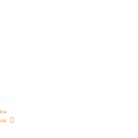
ícia
ios