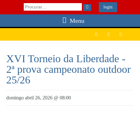

login
Menu



XVI Torneio da Liberdade -
2ª prova campeonato outdoor
25/26
domingo abril 26, 2026 @ 08:00